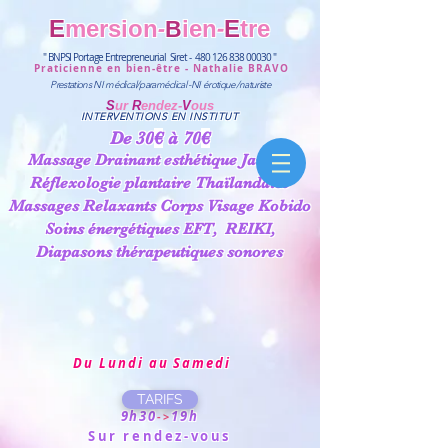
-
-
E
mersion
i
en
E
tre
B
" BNPSI Portage Entrepreneurial Siret -
480 126 838 00030
"
Praticienne en bien-être - Nathalie BRAVO
Prestations NI
médical/paramédical
-
NI
érotique/naturiste
S
ur
R
endez-
V
ous
INTERVENTIONS EN INSTITUT
De 30
€
à 70
€
Massage Drainant esthétique Jambes
Réflexologie plantaire Thaïlandaise
Massages Relaxants Corps Visage Kobido
Soins énergétiques
EFT,
REIKI,
Diapasons thérapeutiques sonores
Du Lundi au Samedi
TARIFS
9h30
19h
->
Sur rendez-vous