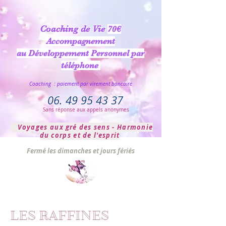
Coaching de Vie
70€
Accompagnement
au Développement Personnel par
téléphone
Coaching : paiement par virement bancaire
06. 49 95 43 37
Sans réponse aux appels anonymes
Voyages aux
gré
des sens
-
Harmonie
du corps et de l'esprit
Fermé les dimanches et jours fériés
LES RAFFINES