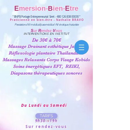
-
-
E
mersion
i
en
E
tre
B
" BNPSI Portage Entrepreneurial Siret -
480 126 838 00030
"
Praticienne en bien-être - Nathalie BRAVO
Prestations NI
médical/paramédical
-
NI
érotique/naturiste
S
ur
R
endez-
V
ous
INTERVENTIONS EN INSTITUT
De 30
€
à 70
€
Massage Drainant esthétique Jambes
Réflexologie plantaire Thaïlandaise
Massages Relaxants Corps Visage Kobido
Soins énergétiques
EFT,
REIKI,
Diapasons thérapeutiques sonores
Du Lundi au Samedi
TARIFS
9h30
19h
->
Sur rendez-vous