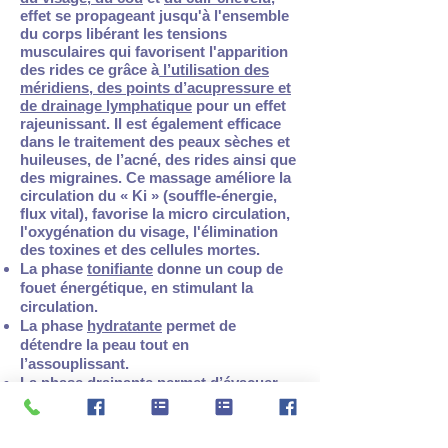
effet se propageant jusqu'à l'ensemble
du corps libérant les tensions
musculaires qui favorisent l'apparition
des rides ce grâce à
l’utilisation des
méridiens, des points d’acupressure et
de drainage lymphatique
pour un effet
rajeunissant. Il est également efficace
dans le traitement des peaux sèches et
huileuses, de l’acné, des rides ainsi que
des migraines. Ce massage améliore la
circulation du « Ki » (souffle-énergie,
flux vital), favorise la micro circulation,
l'oxygénation du visage, l'élimination
des toxines et des cellules mortes.
La phase
tonifiante
donne un coup de
fouet énergétique, en stimulant la
circulation.
La phase
hydratante
permet de
détendre la peau tout en
l’assouplissant.
La phase
drainante
permet d’évacuer
naturellement les toxines dans le
système lymphatique.
Antirides ancestral, le Facial Japonais