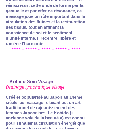
réinscrivant cette onde de forme par la
gestuelle et par effet de résonance, ce
massage joue un rôle important dans la
circulation des fluides et la restauration
des tissus, tout en affinant la
conscience de soi et le sentiment
d'unité interne. Il recentre, libère et
ramène l'harmonie.
**** ~ ***** ~ **** ~ ***** ~ ****
-
Kobido Soin Visage
Drainage lymphatique Visage
Créé et popularisé au Japon au 14ème
siècle, ce massage relaxant est un art
traditionnel de rajeunissement des
femmes Japonaises. Le Kobido («
ancienne voie de la beauté ») est connu
pour
stimuler la circulation énergétique
du visage
,
du cou
et
du cuir chevelu
,