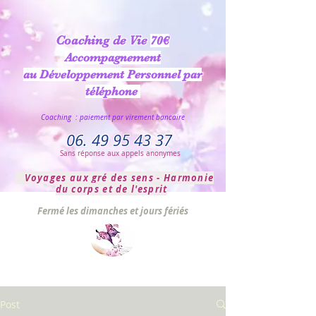
Coaching de Vie
70€
Accompagnement
au Développement Personnel par
téléphone
Coaching : paiement par virement bancaire
06. 49 95 43 37
Sans réponse aux appels anonymes
Voyages aux
gré
des sens
-
Harmonie
du corps et de l'esprit
Fermé les dimanches et jours fériés
Post