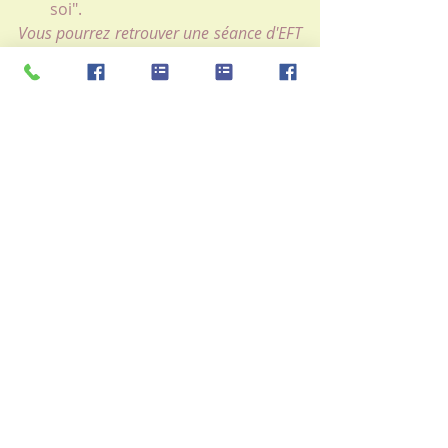
soi". 
Vous pourrez retrouver une séance d'EFT 
dans mes ateliers à thèmes 
"confiance, estime de soi" et "atténuer le 
stress, connexion à soi" .
Un des nombreux 
avantages de l'EFT est 
qu'après avoir reçu une ou 
deux séances, vous pourrez 
la reproduire en toute 
autonomie chez vous dès 
que nécessaire.
Je serais ravie de vous accueillir pour 
un accompagnement en séance 
d'EFT pour votre bien-être. En 
attendant, prenez soin de vous !.