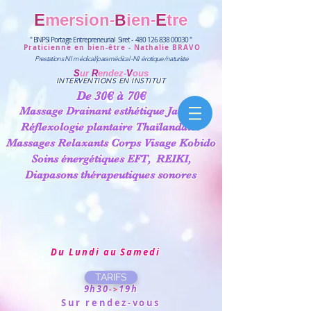
-
-
E
mersion
i
en
E
tre
B
" BNPSI Portage Entrepreneurial Siret -
480 126 838 00030
"
Praticienne en bien-être - Nathalie BRAVO
Prestations NI
médical/paramédical
-
NI
érotique/naturiste
S
ur
R
endez-
V
ous
INTERVENTIONS EN INSTITUT
De 30
€
à 70
€
Massage Drainant esthétique Jambes
Réflexologie plantaire Thaïlandaise
Massages Relaxants Corps Visage Kobido
Soins énergétiques
EFT,
REIKI,
Diapasons thérapeutiques sonores
Du Lundi au Samedi
TARIFS
9h30
19h
->
Sur rendez-vous